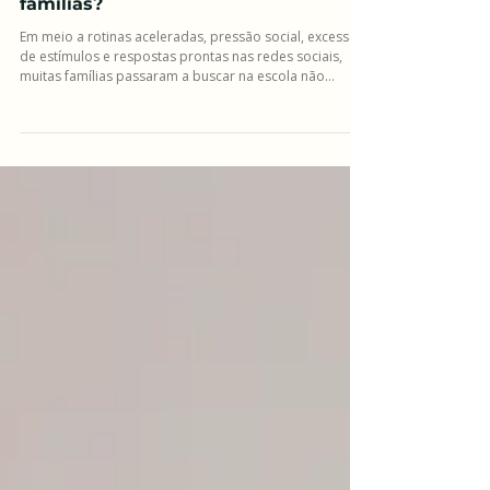
1 de jun.
2 min de leitura
Qual é o papel da escola no apoio às
famílias?
Em meio a rotinas aceleradas, pressão social, excesso
de estímulos e respostas prontas nas redes sociais,
muitas famílias passaram a buscar na escola não
apenas formação acadêmica, mas também apoio para
lidar com os desafios emocionais e relacionais da
educação contemporânea. Esse movimento ajuda a
explicar por que a relação entre escola e família se
tornou mais próxima e também mais complexa. Afinal,
qual é o papel da escola nesse cenário? A
parentalidade diz respeito à form