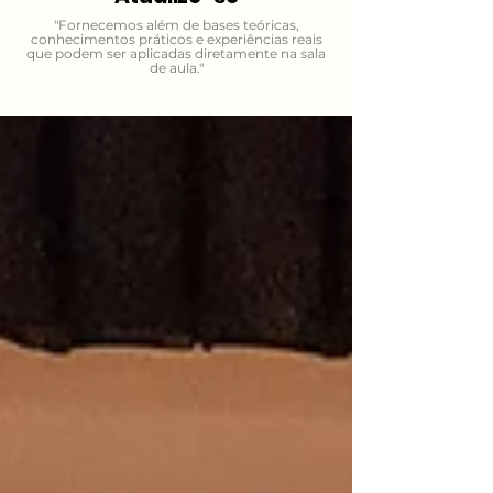
"Fornecemos além de bases teóricas,
conhecimentos práticos e experiências reais
que podem ser aplicadas diretamente na sala
de aula."