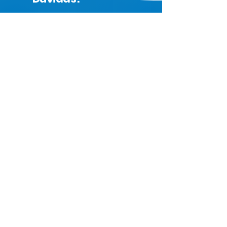
Nome
Deixe sua mensagem e em breve
retornaremos.
Email
Telefone
Ramo de Atuação
Cargo