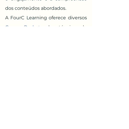
dos conteúdos abordados.
A FourC Learning oferece diversos 
Cursos Pocket 
sobre técnicas de 
ensino em sala de aula. Confira os 
temas e nossas condições 
especiais!
Bibliografia Consultada:
MORAN, J. 
Metodologias ativas de 
bolso
: como alunos podem 
aprender de forma ativa, 
simplificada e profunda.São Paulo: 
Editora do Brasil, 2019. 