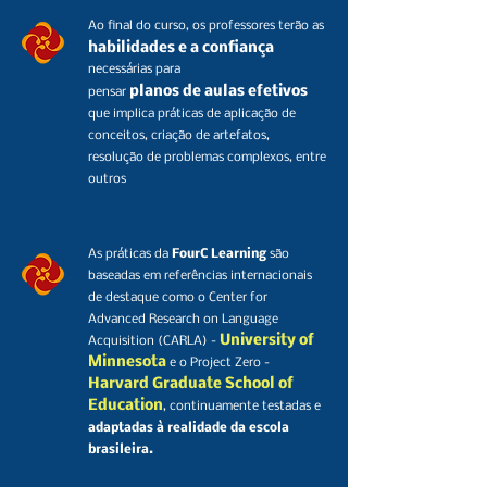
Ao final do curso, os professores terão as
habilidades e a confiança
necessárias para
planos de aulas efetivos
pensar
q
ue implica práticas de aplicação de
conceitos, criação de artefatos,
resolução de problemas complexos, entre
outros
As práticas da
FourC Learning
são
baseadas em referências internacionais
de destaque como o Center for
Advanced Research on Language
Univ
ersity of
Acquisition (CARLA) -
Minnesota
e o Project Zero -
Harvard Graduate School of
Education
, continuamente testadas e
adaptadas à realidade da escola
brasileira.