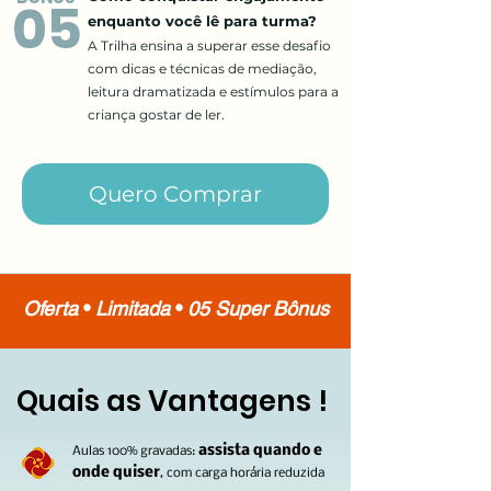
05
enquanto você lê para turma?
A Trilha ensina a superar esse desafio
com dicas e
técnicas
de mediação,
leitura dramatizada e
estímulos
para a
criança gostar de ler.
Quero Comprar
Oferta
•
Limitada
•
05 Super Bônus
Quais as Vantagens !
assista quando e
Aulas 100% gravadas:
onde quiser
, com carga horária re
duzida