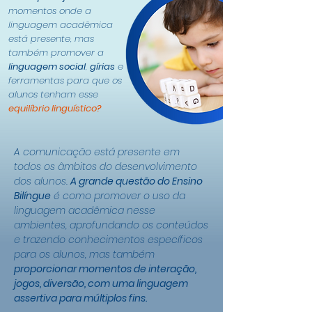
momentos onde a
linguagem acadêmica
está presente, mas
também promover a
linguagem social
,
gírias
e
ferramentas para que os
alunos tenham esse
equilíbrio linguístico?
A comunicação está presente em
todos os âmbitos do desenvolvimento
dos alunos.
A grande questão do Ensino
Bilíngue
é como promover o uso da
linguagem acadêmica nesse
ambientes, aprofundando os conteúdos
e trazendo conhecimentos específicos
para os alunos, mas também
proporcionar momentos de interação,
jogos, diversão, com uma linguagem
assertiva para múltiplos fins.