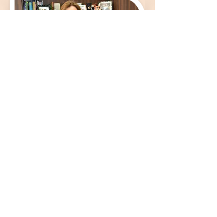
Idealizadora
Sara Margaret Hughes
é americana e
está no Brasil desde 1996. Graduada em
Pedagogia pela Universidade Paulista e em
Economia Empresarial pela Universidade da
Califórnia, em Santa Barbara (UCSB), com
MBA pela IESE Schoolof Business, em
Barcelona.
Membro da família controladora do Grupo
idealizadora
Lwart,
do
Instituto Lidera
Jovem
, Fundadora e CEO da