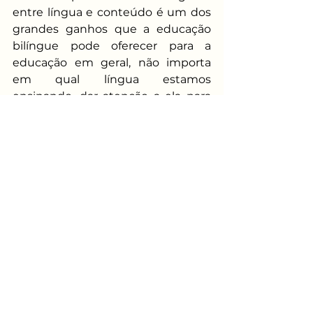
entre língua e conteúdo é um dos 
grandes ganhos que a educação 
bilíngue pode oferecer para a 
educação em geral, não importa 
em qual língua estamos 
ensinando, dar atenção a ela para 
além de objeto de estudo, mas 
como meio para construção e 
produção de conhecimento é 
essencial para o empoderamento 
do aprendiz.
Ver tudo
Posts recentes