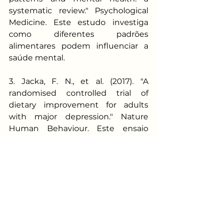
systematic review." Psychological 
Medicine. Este estudo investiga 
como diferentes padrões 
alimentares podem influenciar a 
saúde mental.
3. Jacka, F. N., et al. (2017). "A 
randomised controlled trial of 
dietary improvement for adults 
with major depression." Nature 
Human Behaviour. Este ensaio 
clínico mostra como uma 
alimentação saudável pode 
melhorar os sintomas de 
depressão.
4. O'Neil, A., et al. (2014). "The 
relationship between diet and 